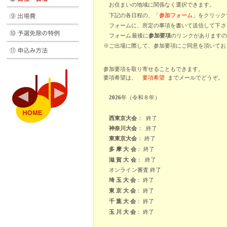
お住まいの地域に関係なく選択できます。
下記の各日程の、「
参加フォーム
」をクリック
フォームに、所定の事項を書いて
送信して下さ
フォーム最後に
参加要項
のリンクがあります
※ご出場に際して、参加要項にご同意を頂いてお
参加要項を取り寄せることもできます。
要項希望は、
要項希望
までメールでどうぞ。
2026
年（令和８年）
西東京大会
：
終了
神奈川大会
：
終了
東東京大会
：
終了
多 摩 大 会
：
終了
滋 賀 大 会
：
終了
オンライン審査 終了
埼 玉 大 会
：
終了
東 京 大 会
：
終了
千 葉 大 会
：
終了
玉 川 大 会
：
終了