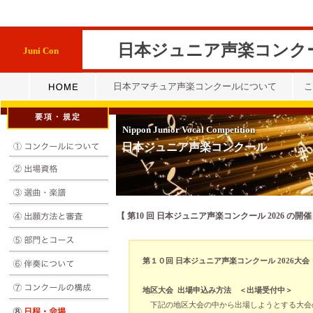
日本ジュニア声楽コンク
Juni Con
日本アマチュア声楽コンクールについて
こ
要項・規定
Nippon Junior Vocal Competition
日本ジュニア声楽コンクール
【
第10 回 日本ジュニア声楽コンクール 2026 の開
第１０回 日本ジュニア声楽コンクール 2026大会
地区
大会 出場申込み方法
＜出場受付中＞
下記の地区大会の中から出場しようとする大会